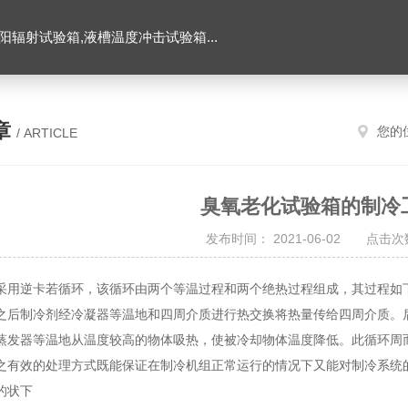
辐射试验箱,液槽温度冲击试验箱...
章
您的
/ ARTICLE
臭氧老化试验箱的制冷
发布时间： 2021-06-02 点击次数
采用逆卡若循环，该循环由两个等温过程和两个绝热过程组成，其过程如
之后制冷剂经冷凝器等温地和四周介质进行热交换将热量传给四周介质。
蒸发器等温地从温度较高的物体吸热，使被冷却物体温度降低。此循环周
之有效的处理方式既能保证在制冷机组正常运行的情况下又能对制冷系统
的状下