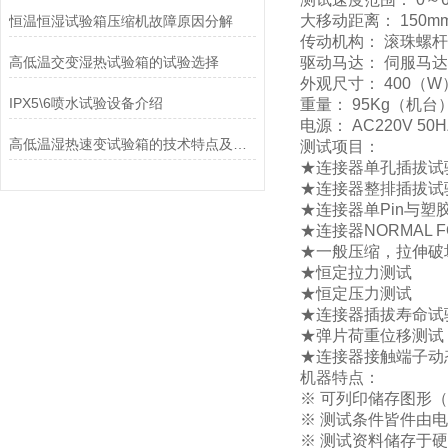
大移动距离： 150m
恒温恒湿试验箱压缩机故障原因分解
传动机构： 滚珠螺杆
高低温交变湿热试验箱的试验选择
驱动马达： 伺服马达
外观尺寸： 400（W）
IPX5\6喷水试验设备介绍
重量： 95Kg（机台
电源： AC220V 50H
高低温湿热速变试验箱的技术特点及具体操作流程
测试项目：
★连接器单孔插拔试
★连接器整排插拔试
★连接器单Pin与塑
★连接器NORMAL 
★一般压缩，拉伸破
★恒定拉力测试
★恒定压力测试
★连接器插拔寿命试
★弹片荷重位移测试
★连接器接触端子动
机器特点：
※ 可列印储存图形
※ 测试条件皆件由
※ 测试资料储存于