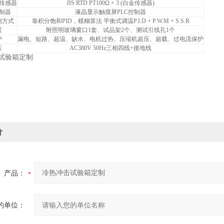
传感器
JIS RTD PT100
Ω × 3 (白金传感器)
制器
液晶显示触摸屏PLC控制器
制方式
靠积分饱和PID，模糊算法 平衡式调温P.I.D + P.W.M + S.S.R
置
附照明玻璃窗口1套、试品架2个、测试引线孔1个
护
漏电、短路、超温、缺水、电机过热、压缩机超压、超载、过电流保护
压
AC380V 50Hz
三相四线+接地线
价
产品：
的单位：