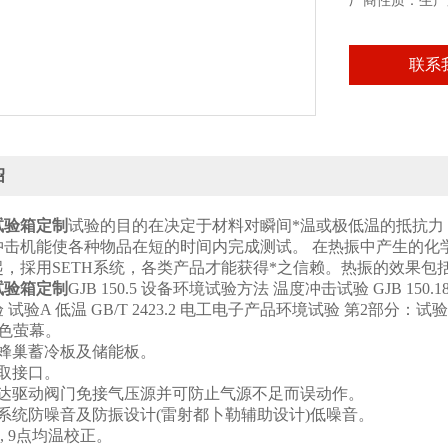
厂商性质：生产
联系
绍
试验箱
定制
试验的目的在决定于材料对瞬间*温或极低温的抵抗力
冲击机能使各种物品在短的时间内完成测试。 在热振中产生的化
起，採用SETH系统，各类产品才能获得*之信赖。热振的效果
试验箱
定制
GJB 150.5 设备环境试验方法 温度冲击试验 GJB 150.
试验A 低温 GB/T 2423.2 电工电子产品环境试验 第2部分：试验方
彩色萤幕。
式蜂巢蓄冷板及储能板。
存取接口。
马达驱动阀门免接气压源并可防止气源不足而误动作。
系统防噪音及防振设计(雷射都卜勒辅助设计)低噪音。
6, 9点均温校正。