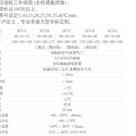
压缩机三年保固 (全程通氮焊接) 。
期长达100次以上。
定5,10,15,20,25,30,35,40℃/min。
客户定义，专业承接大型非标定制。
)
SET-A
SET-B
SET-C
SET-D
SET-G
寸
40
×35×35
50
×50×40
60
×50×50
70
×60×60
80
×70×60
寸
140
×165×165
150
×190×175
160
×190×185
170
×240×195
180
×260×200
三厢式（预冷箱）（预热箱）（测试箱）
置
强制的空气装置气门
质
SUS#304
不锈钢
质
冷轧钢板静电喷塑
统
机械压缩二元式 复叠制冷方式
间
＜10Sec
时间
＜5min
度
＜2℃
度
≤±0.5℃
差
±2℃
式
水冷
间
30 min
热温度
+60
～200℃（40min）
温冲击
+60
～150℃
冷温度
+20
℃～-80℃（70min）
温冲击
-10
℃～-40℃/-55℃/-65℃