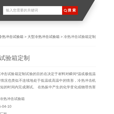
冷热冲击试验箱
>
大型冷热冲击试验箱
> 冷热冲击试验箱定制
试验箱定制
冲击试验箱定制试验的目的在决定于材料对瞬间*温或极低温
种情况也类似不连续地处于低温或高温中的情形，冷热冲击机
短的时间内完成测试。 在热振中产生的化学变化或物理伤害
变或其他物理性质的改变而引起，採用TST系统，各类产品才
冷热冲击试验箱
。热振的效果包括成品裂开或破层及位移等所引起电学变化。
04-10