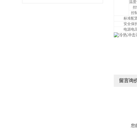
温度
控
控
标准配
安全保
电源电
留言询
您