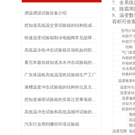
7、全系统
8、除霜周
调温调湿试验设备介绍
9、温变数率可设
容积可依
想知道高低温交变试验箱的结构组成就看看这些吧
型号(CM
内部尺
快速温变试验箱制冷电磁阀常见故障原因及排除方法
外部尺
结构
高低温冷热冲击试验箱压缩机如何防震避震
气门装
内箱材
看完本篇你就知道冰水冲击试验箱的使用方法了
外箱材
冷冻系
转换时
广东体温枪高低温湿热试验箱生产工厂
温度恢复
液槽温度冲击试验箱的结构特点及主要应用场景
温度均匀
温度波动
温度偏
想知道淋雨试验箱的安装注意事项就看看这些吧
冷却方
驻留时
高低温冲击试验和高低温循环试验的区别
预
高
汽车行业用到哪些环境试验箱
预
温度范围
低