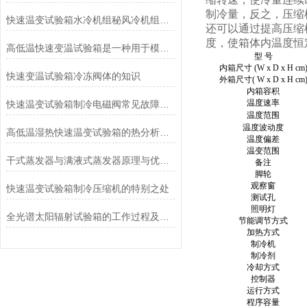
制冷量，反之，压缩
快速温变试验箱水冷机组秘风冷机组的对比
还可以通过提高压缩
度，使箱体内温度恒
高低温快速变温试验箱是一种用于模拟不同温度环境下的试验设备
型 号
内箱尺寸 (W x D x H cm
快速变温试验箱冷冻阀体的知识
外箱尺寸( W x D x H cm
内箱容积
温度速率
快速温变试验箱制冷电磁阀常见故障原因及排除方法
温度范围
温度波动度
高低温湿热快速温变试验箱的热分析方法
温度偏差
温变范围
干式蒸发器与满液式蒸发器原理与优缺点
备注
脚轮
观察窗
快速温变试验箱制冷压缩机的特别之处
测试孔
照明灯
全光谱太阳辐射试验箱的工作过程及应用领域
节能调节方式
加热方式
制冷机
制冷剂
冷却方式
控制器
运行方式
程序容量