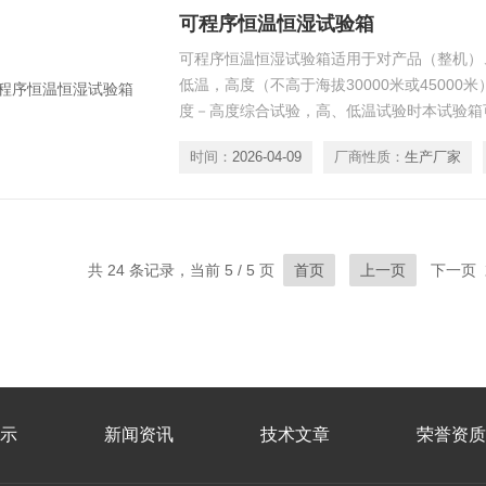
可程序恒温恒湿试验箱
可程序恒温恒湿试验箱适用于对产品（整机）
低温，高度（不高于海拔30000米或4500
度－高度综合试验，高、低温试验时本试验箱
热试验样品的试验。对于散热试验样品的试验
时间：
2026-04-09
厂商性质：
生产厂家
箱制冷量，因制冷量为动态值，其随温度点变
共 24 条记录，当前 5 / 5 页
首页
上一页
下一页 
示
新闻资讯
技术文章
荣誉资质