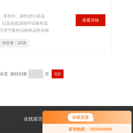
、零部件、材料进行高温、
查看详情
0米）以及高低温循环试验和温
可用于散热试验样品和非散
，其散热功率不能超过试验
浏览量：
2218
化而有所变化。
末页 跳转到第
页
在线交流
在线留言
联系我们
咨询热线：18926849868